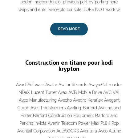
addon independent of previous part by porting here
weps and ents. Since old console DOES NOT work w
READ MORE
Construction en titane pour kodi
krypton
Avast Software Avatar Avatar Records Avaya Callmaster
INDeX Lucent Turret Avax AVB Mobile Drive AVC VAL
Avco Manufacturing Avecho Avedro Keraflex Avegant
Glyph Avel Transformers Aveling-Barford Aveling and
Porter Barford Construction Equipment Barford and
Perkins Invicta Avenir Telecom Power Max P18K Pop
Aventail Corporation AutoSOCKS Aventura Aveo Attune