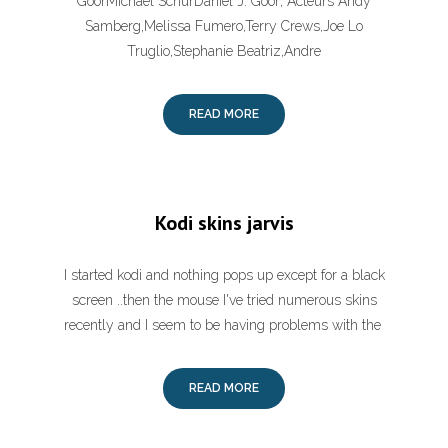
GoorMichael SchurDaniel J. Goor; Acteurs Andy
Samberg,Melissa Fumero,Terry Crews,Joe Lo
Truglio,Stephanie Beatriz,Andre
READ MORE
Kodi skins jarvis
I started kodi and nothing pops up except for a black
screen ..then the mouse I've tried numerous skins
recently and I seem to be having problems with the
READ MORE