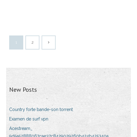
1
2
New Posts
Country forte bande-son torrent
Examen de surf vpn
Acestream_
9d5a52888067cae37c8429029260b424b425340a