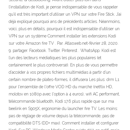
l’installation de Kodi, je pense indispensable de vous rappeler
qu’il est très important d’utiliser un VPN sur votre Fire Stick. J’ai
déjà expliqué pourquoi ans de précédents articles. Néanmoins,
voici, plus en détails, pourquoi il est indispensable d’utiliser un
VPN sur un système Comment installer les extensions Kodi
sur votre Amazon fire TV . Par. Atlasweb.net-février 28, 2020.
9. partager. Facebook. Twitter. Pinterest . WhatsApp. Kodi est
l’un des lecteurs médiatiques les plus populaires (et
certainement le plus controversé). En plus de vous permettre
d’accéder à vos propres fichiers multimédias à partir d’un
certain nombre de plates-formes, il diffusera Les plus: drm L1
pour l'ensemble de l'offre VOD HD du marché (netflix HD,
molotov en 1080p avec l'option à 4 euros), wifi AC performant,
télécommande bluetooth, Kodi 17.6 plus rapide que sur ma
beelink en S905X, ergonomie du launcher fire TV. Les moins:
pas de réglage de volume depuis la télécommande, pas de
compatibilité DTS (DD+ max). Comment installer et configurer