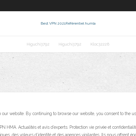
Best VPN 2021
Référentiel humla
Higuchi3792
Higuchi3792
Kloc32228
our website. By continuing to browse our website, you consent to the use 
PN HMA. Actualités et avis d’experts. Protection vie privée et confident
es, des voleurs d’identité et des agences vigilantes. Ils nous offrent é