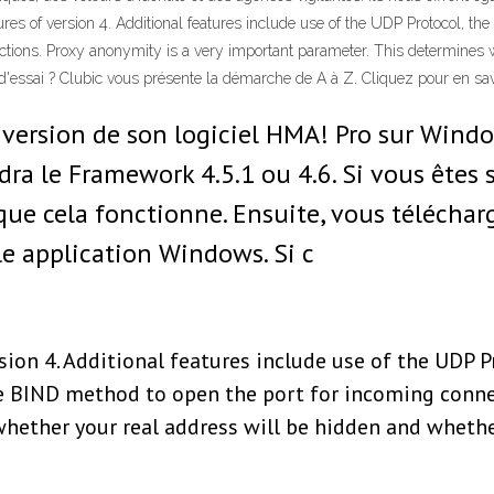
ures of version 4. Additional features include use of the UDP Protocol, t
ctions. Proxy anonymity is a very important parameter. This determines 
'essai ? Clubic vous présente la démarche de A à Z. Cliquez pour en sav
version de son logiciel HMA! Pro sur Wind
dra le Framework 4.5.1 ou 4.6. Si vous êtes
 que cela fonctionne. Ensuite, vous téléchar
le application Windows. Si c
rsion 4. Additional features include use of the UDP 
he BIND method to open the port for incoming connec
ether your real address will be hidden and whether