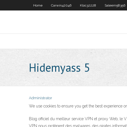
Home
Carwin42046
Kloc32228
Saleem58356
Hidemyass 5
Administrator
We use cookies to ensure you get the best experience on 
Blog officiel du meilleur service VPN et proxy Web, le V
VPN nous protègent des malwares, des pirates informatiqu