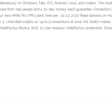
imultaneously on Windows, Mac, iOS, Android, Linux, and routers. The mo
r care from real people and a 30-day money-back guarantee. Connection 
your new HMA! Pro VPN client, here are Jul 23, 2020 Read opinions on 
. Unlimited installs w/ up to 5 connections at once; Kill Switch makes
20 HideMyAss Review. 80%. (5 User reviews). HideMyAss screenshot. Sim